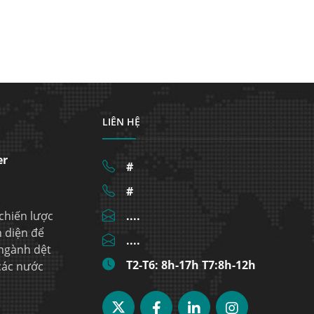
LIÊN HỆ
er
#
#
 chiến lược
....
n diện để
....
 ngành dệt
T2-T6: 8h-17h T7:8h-12h
 các nước