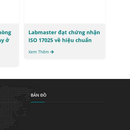
hòng
Labmaster đạt chứng nhận
ay ở
ISO 17025 về hiệu chuẩn
Xem Thêm
BẢN ĐỒ