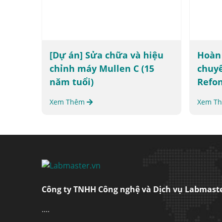
[Dự án] Sửa chữa và hiệu
Hoàn
chỉnh máy Mullen C (15
chuyê
năm tuổi)
Refo
Xem Thêm
Xem T
Công ty TNHH Công nghệ và Dịch vụ Labmast
....