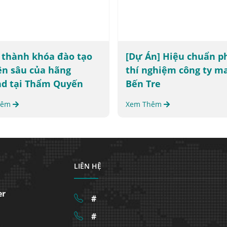
 thành khóa đào tạo
[Dự Án] Hiệu chuẩn p
n sâu của hãng
thí nghiệm công ty m
nd tại Thẩm Quyến
Bến Tre
hêm
Xem Thêm
LIÊN HỆ
er
#
#