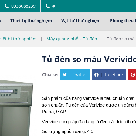
0938088239
#
a
Thiết bị thử nghiệm
Vật tư thử nghiệm
Phòng điều 
hiết bị thử nghiệm
|
Máy quang phổ – Tủ đèn
|
Tủ đèn so màu
Tủ đèn so màu Verivid
Chia sẻ:
|
Twitter
|
Facebook
Sản phẩm của hãng Verivide là tiêu chuẩn chất
sơn chuẩn. Tủ đèn của Verivide được tin dùng 
Puma, GAP,...
Verivide cung cấp đa dạng tủ đèn các kích th
Số lượng nguồn sáng: 4,5