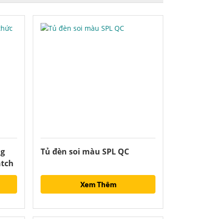
ng
Tủ đèn soi màu SPL QC
atch
Xem Thêm