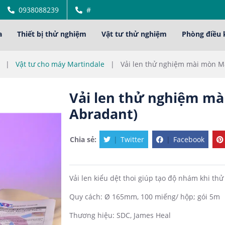
0938088239
#
a
Thiết bị thử nghiệm
Vật tư thử nghiệm
Phòng điều 
|
Vật tư cho máy Martindale
|
Vải len thử nghiệm mài mòn Ma
Vải len thử nghiệm mà
Abradant)
Chia sẻ:
|
Twitter
|
Facebook
Vải len kiểu dệt thoi giúp tạo độ nhám khi t
Quy cách: Ø 165mm, 100 miếng/ hộp; gói 5m
Thương hiệu: SDC, James Heal