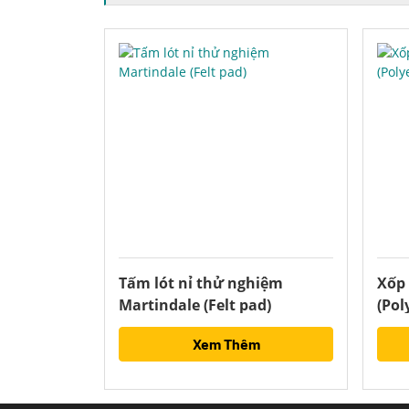
Tấm lót nỉ thử nghiệm
Xốp
Martindale (Felt pad)
(Po
Xem Thêm