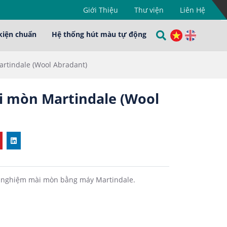
Giới Thiệu
Thư viện
Liên Hệ
kiện chuẩn
Hệ thống hút màu tự động
rtindale (Wool Abradant)
i mòn Martindale (Wool
hử nghiệm mài mòn bằng máy Martindale.