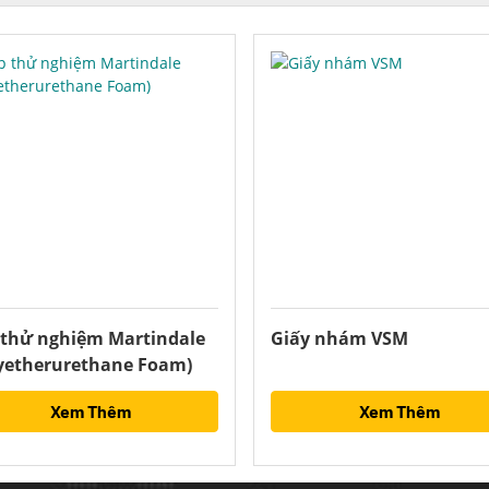
 thử nghiệm Martindale
Giấy nhám VSM
lyetherurethane Foam)
Xem Thêm
Xem Thêm