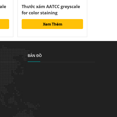
ale
Thước xám AATCC greyscale
for color staining
Xem Thêm
BẢN ĐỒ