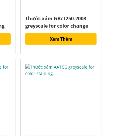
8
Thước xám GB/T250-2008
ng
greyscale for color change
Xem Thêm