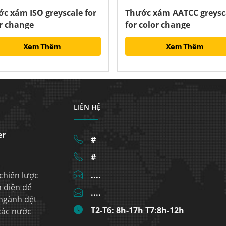
c xám ISO greyscale for
Thước xám AATCC greysc
r change
for color change
Xem Thêm
Xem Thêm
LIÊN HỆ
er
#
#
 chiến lược
....
n diện để
....
 ngành dệt
T2-T6: 8h-17h T7:8h-12h
 các nước