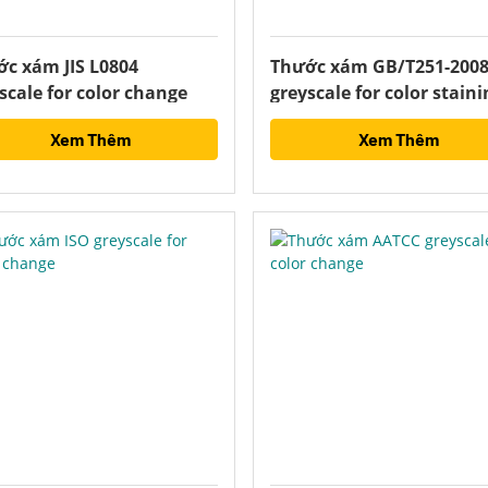
c xám JIS L0804
Thước xám GB/T251-200
scale for color change
greyscale for color staini
Xem Thêm
Xem Thêm