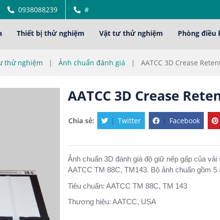
0938088239
#
a
Thiết bị thử nghiệm
Vật tư thử nghiệm
Phòng điều 
tư thử nghiệm
|
Ảnh chuẩn đánh giá
|
AATCC 3D Crease Retent
AATCC 3D Crease Reten
Chia sẻ:
|
Twitter
|
Facebook
Ảnh chuẩn 3D đánh giá độ giữ nếp gấp của vải s
AATCC TM 88C, TM143. Bộ ảnh chuẩn gồm 5 ản
Tiêu chuẩn: AATCC TM 88C, TM 143
Thương hiệu: AATCC, USA