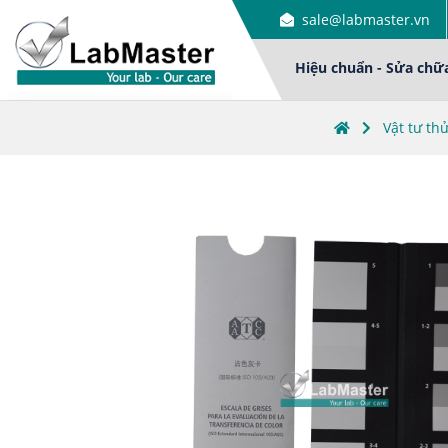
sale@labmaster.vn
Hiệu chuẩn - Sửa chữ
Vật tư th