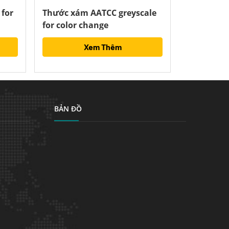
 for
Thước xám AATCC greyscale
for color change
Xem Thêm
BẢN ĐỒ