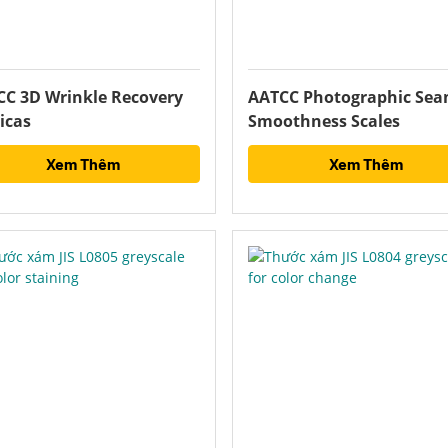
C 3D Wrinkle Recovery
AATCC Photographic Se
icas
Smoothness Scales
Xem Thêm
Xem Thêm