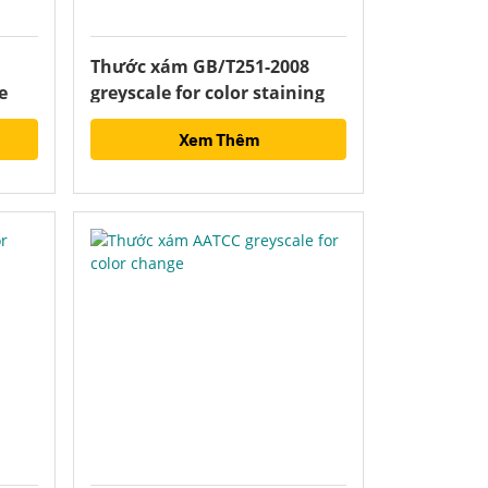
Thước xám GB/T251-2008
e
greyscale for color staining
Xem Thêm