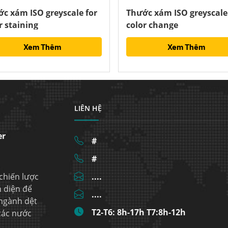
c xám ISO greyscale for
Thước xám ISO greyscale
r staining
color change
Xem Thêm
Xem Thêm
LIÊN HỆ
er
#
#
 chiến lược
....
n diện để
....
 ngành dệt
T2-T6: 8h-17h T7:8h-12h
 các nước