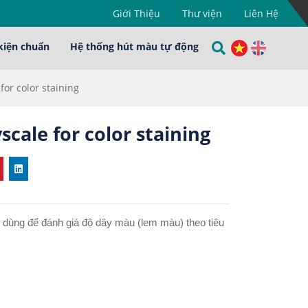
Giới Thiệu
Thư viện
Liên Hệ
kiện chuẩn
Hệ thống hút màu tự động
or color staining
ale for color staining
 dùng để đánh giá độ dây màu (lem màu) theo tiêu