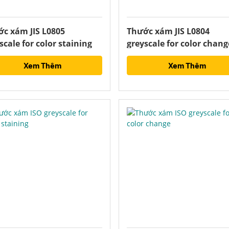
c xám JIS L0805
Thước xám JIS L0804
scale for color staining
greyscale for color chang
Xem Thêm
Xem Thêm