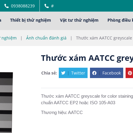
0938088239
#
a
Thiết bị thử nghiệm
Vật tư thử nghiệm
Phòng điều 
ử nghiệm
|
Ảnh chuẩn đánh giá
|
Thước xám AATCC greyscale f
Thước xám AATCC greysc
Chia sẻ:
|
Twitter
|
Facebook
Thước xám AATCC greyscale for color staining
chuẩn AATCC EP2 hoặc ISO 105-A03
Thương hiệu: AATCC